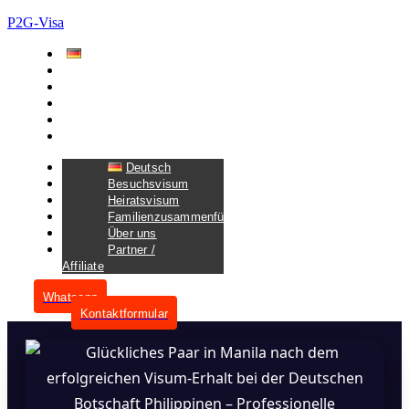
P2G-Visa
Deutsch
Besuchsvisum
Heiratsvisum
Familienzusammenführungsvisum
Über uns
Partner / Affiliate
Deutsch
Besuchsvisum
Heiratsvisum
Familienzusammenführungsvisum
Über uns
Partner /
Affiliate
Whatsapp
Kontaktformular