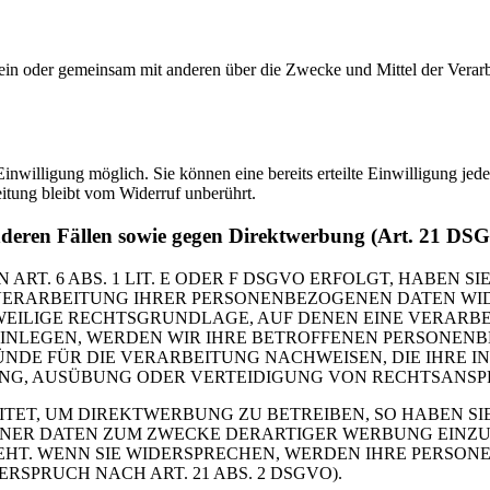
ie allein oder gemeinsam mit anderen über die Zwecke und Mittel der V
nwilligung möglich. Sie können eine bereits erteilte Einwilligung jede
itung bleibt vom Widerruf unberührt.
nderen Fällen sowie gegen Direktwerbung (Art. 21 DS
. 6 ABS. 1 LIT. E ODER F DSGVO ERFOLGT, HABEN SIE
VERARBEITUNG IHRER PERSONENBEZOGENEN DATEN WIDE
EWEILIGE RECHTSGRUNDLAGE, AUF DENEN EINE VERARBE
NLEGEN, WERDEN WIR IHRE BETROFFENEN PERSONENBE
DE FÜR DIE VERARBEITUNG NACHWEISEN, DIE IHRE IN
G, AUSÜBUNG ODER VERTEIDIGUNG VON RECHTSANSPRÜC
T, UM DIREKTWERBUNG ZU BETREIBEN, SO HABEN SIE
ER DATEN ZUM ZWECKE DERARTIGER WERBUNG EINZULEG
EHT. WENN SIE WIDERSPRECHEN, WERDEN IHRE PERSO
PRUCH NACH ART. 21 ABS. 2 DSGVO).