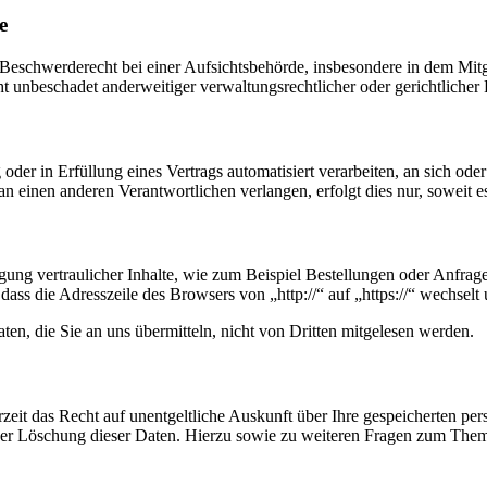
e
schwerderecht bei einer Aufsichtsbehörde, insbesondere in dem Mitgli
 unbeschadet anderweitiger verwaltungsrechtlicher oder gerichtlicher 
oder in Erfüllung eines Vertrags automatisiert verarbeiten, an sich od
n einen anderen Verantwortlichen verlangen, erfolgt dies nur, soweit e
ung vertraulicher Inhalte, wie zum Beispiel Bestellungen oder Anfrage
dass die Adresszeile des Browsers von „http://“ auf „https://“ wechsel
en, die Sie an uns übermitteln, nicht von Dritten mitgelesen werden.
zeit das Recht auf unentgeltliche Auskunft über Ihre gespeicherten 
der Löschung dieser Daten. Hierzu sowie zu weiteren Fragen zum Them