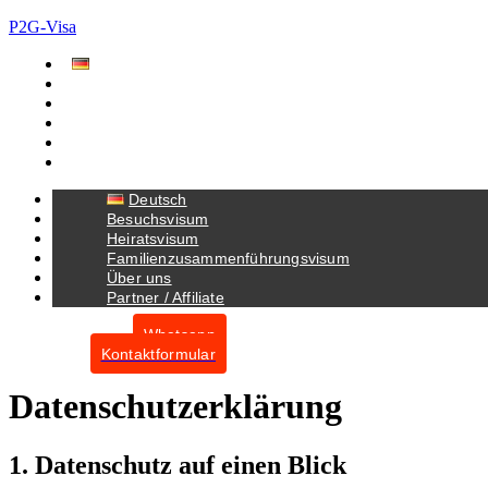
P2G-Visa
Deutsch
Besuchsvisum
Heiratsvisum
Familienzusammenführungsvisum
Über uns
Partner / Affiliate
Deutsch
Besuchsvisum
Heiratsvisum
Familienzusammenführungsvisum
Über uns
Partner / Affiliate
Whatsapp
Kontaktformular
Datenschutzerklärung
1. Datenschutz auf einen Blick