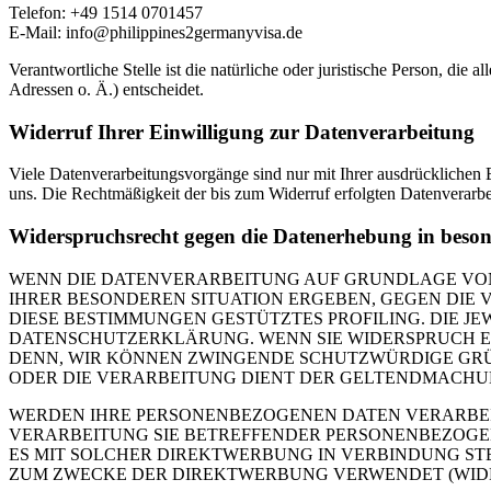
Telefon: +49 1514 0701457
E-Mail: info@philippines2germanyvisa.de
Verantwortliche Stelle ist die natürliche oder juristische Person, d
Adressen o. Ä.) entscheidet.
Widerruf Ihrer Einwilligung zur Datenverarbeitung
Viele Datenverarbeitungsvorgänge sind nur mit Ihrer ausdrücklichen Ei
uns. Die Rechtmäßigkeit der bis zum Widerruf erfolgten Datenverarbe
Widerspruchsrecht gegen die Datenerhebung in beso
WENN DIE DATENVERARBEITUNG AUF GRUNDLAGE VON ART
IHRER BESONDEREN SITUATION ERGEBEN, GEGEN DIE 
DIESE BESTIMMUNGEN GESTÜTZTES PROFILING. DIE J
DATENSCHUTZERKLÄRUNG. WENN SIE WIDERSPRUCH EI
DENN, WIR KÖNNEN ZWINGENDE SCHUTZWÜRDIGE GRÜN
ODER DIE VERARBEITUNG DIENT DER GELTENDMACHUN
WERDEN IHRE PERSONENBEZOGENEN DATEN VERARBEITE
VERARBEITUNG SIE BETREFFENDER PERSONENBEZOGEN
ES MIT SOLCHER DIREKTWERBUNG IN VERBINDUNG ST
ZUM ZWECKE DER DIREKTWERBUNG VERWENDET (WIDERS