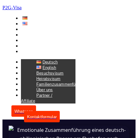
P2G-Visa
Deutsch
English
Besuchsvisum
Heiratsvisum
Familienzusammenführungsvisum
Über uns
Partner / Affiliate
Deutsch
English
Besuchsvisum
Heiratsvisum
Familienzusammenführungsvisum
Über uns
Partner /
Affiliate
Whatsapp
Kontaktformular