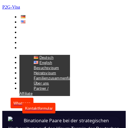
P2G-Visa
Deutsch
English
Besuchsvisum
Heiratsvisum
Familienzusammenführungsvisum
Über uns
Partner / Affiliate
Deutsch
English
Besuchsvisum
Heiratsvisum
Familienzusammenführungsvisum
Über uns
Partner /
Affiliate
Whatsapp
Kontaktformular