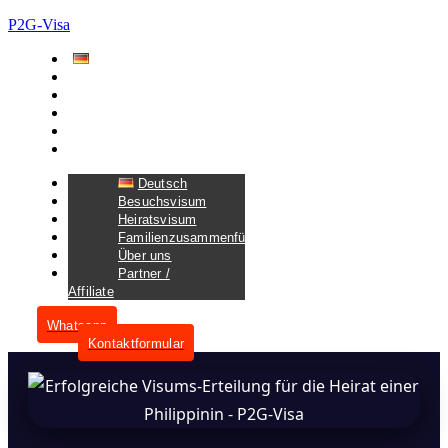
P2G-Visa
Deutsch
Besuchsvisum
Heiratsvisum
Familienzusammenführungsvisum
Über uns
Partner / Affiliate
Deutsch
Besuchsvisum
Heiratsvisum
Familienzusammenführungsvisum
Über uns
Partner /
Affiliate
Whatsapp
Kontaktformular